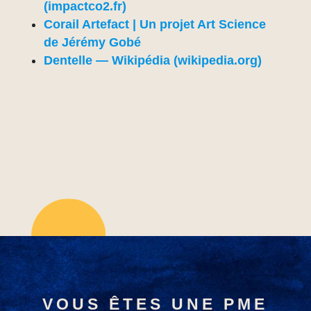
(impactco2.fr)
Corail Artefact | Un projet Art Science
de Jérémy Gobé
Dentelle — Wikipédia (wikipedia.org)
VOUS ÊTES UNE PME